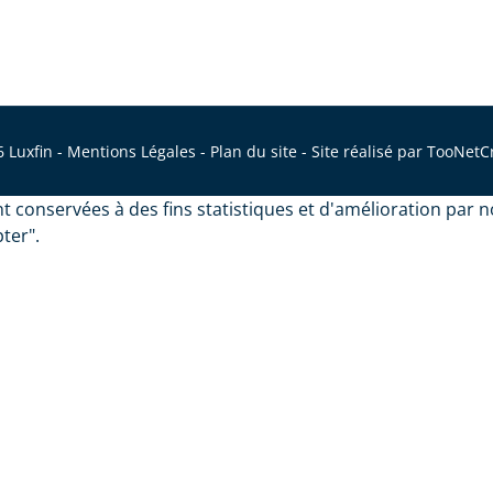
 Luxfin - Mentions Légales - Plan du site - Site réalisé par TooNetC
 conservées à des fins statistiques et d'amélioration par n
ter".