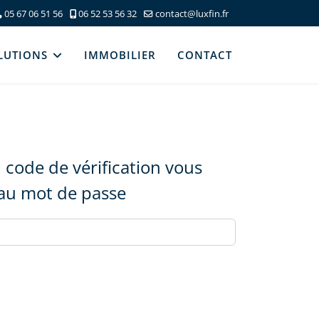
05 67 06 51 56
06 52 53 56 32
contact@luxfin.fr
LUTIONS
IMMOBILIER
CONTACT
n code de vérification vous
eau mot de passe