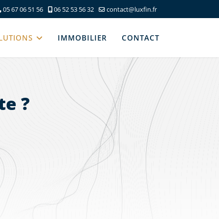
05 67 06 51 56
06 52 53 56 32
contact@luxfin.fr
LUTIONS
IMMOBILIER
CONTACT
te ?